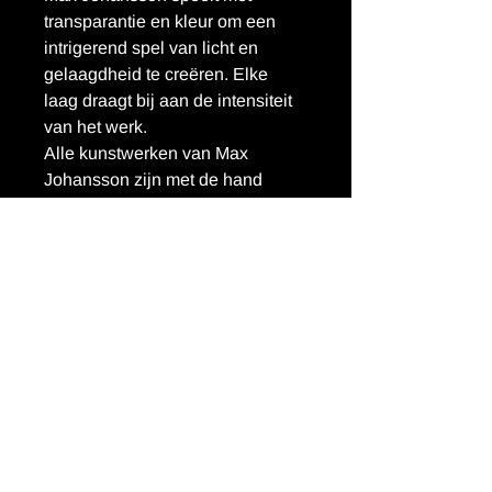
transparantie en kleur om een 
intrigerend spel van licht en 
gelaagdheid te creëren. Elke 
laag draagt bij aan de intensiteit 
van het werk.
Alle kunstwerken van Max 
Johansson zijn met de hand 
gesigneerd.
Collectienum
Abstract 
mer
Energie 
Lines II - Max 
Johansson
Afmeting
100x100 cm
Editie
Unique 
Edition